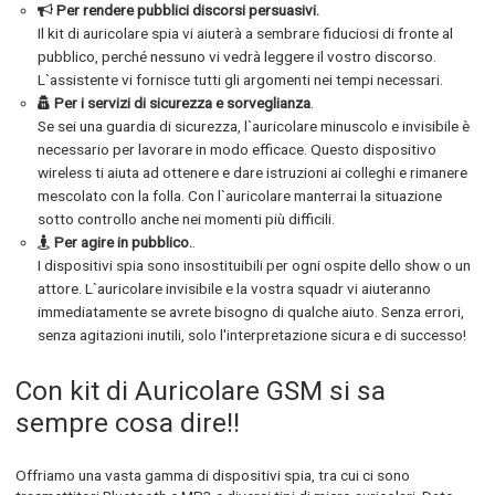
Per rendere pubblici discorsi persuasivi.
Il kit di auricolare spia vi aiuterà a sembrare fiduciosi di fronte al
pubblico, perché nessuno vi vedrà leggere il vostro discorso.
L`assistente vi fornisce tutti gli argomenti nei tempi necessari.
Per i servizi di sicurezza e sorveglianza
.
Se sei una guardia di sicurezza, l`auricolare minuscolo e invisibile è
necessario per lavorare in modo efficace. Questo dispositivo
wireless ti aiuta ad ottenere e dare istruzioni ai colleghi e rimanere
mescolato con la folla. Con l`auricolare manterrai la situazione
sotto controllo anche nei momenti più difficili.
Per agire in pubblico.
.
I dispositivi spia sono insostituibili per ogni ospite dello show o un
attore. L`auricolare invisibile e la vostra squadr vi aiuteranno
immediatamente se avrete bisogno di qualche aiuto. Senza errori,
senza agitazioni inutili, solo l'interpretazione sicura e di successo!
Con kit di Auricolare GSM si sa
sempre cosa dire!!
Offriamo una vasta gamma di dispositivi spia, tra cui ci sono